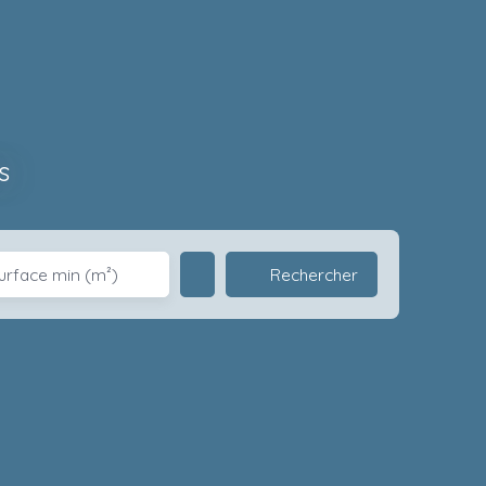
s
Rechercher
urface min (m²)