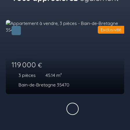
Exclusivité
119 000
€
3
pièces
45.14
m²
Bain-de-Bretagne 35470