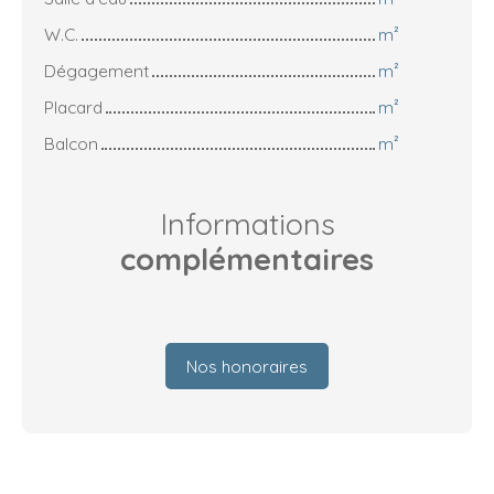
W.C.
m²
Dégagement
m²
Placard
m²
Balcon
m²
Informations
complémentaires
Nos honoraires