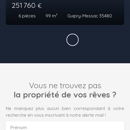
251 760
€
6
pièces
99
m²
Guipry-Messac 35480
Vous ne trouvez pas
la propriété de vos rêves ?
Ne manquez plus aucun bien correspondant à votre
recherche en vous inscrivant à notre alerte mail !
Prénom