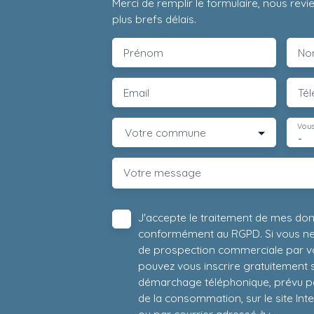
Merci de remplir le formulaire, nous rev
plus brefs délais.
Prénom
No
Email
Té
Vous
Votre commune
-
Votre message
J'accepte le traitement de mes do
conformément au RGPD. Si vous ne s
de prospection commerciale par vo
pouvez vous inscrire gratuitement su
démarchage téléphonique, prévu par
de la consommation, sur le site Int
ou par courrier adressé à :