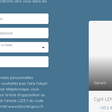
iendrons vers vous dans les
m
léphone
 souhaitez
nnées personnelles
Gérant
ouhaitez pas faire l'objet
ie téléphonique, vous
r la liste d'opposition au
Cyril L
 l'article L223-1 du code
ernet www.bloctel.gouv.fr
+33 2 