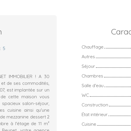
n
Carac
Chauffage
:
5
Autres
Séjour
Chambres
ET IMMOBILIER ! A 30
Y et de ses commodités,
Salle d'eau
07, est implantée sur un
WC
s de cette maison vous
 spacieux salon-séjour,
Construction
s cuisine ainsi qu'une
État intérieur
ande mezzanine dessert 2
bre à l'étage de 11 m²
Cuisine
 Beunet, votre agence