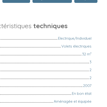
téristiques
techniques
Electrique/Individuel
Volets électriques
32
m²
3
2
2
2007
En bon état
Aménagée et équipée