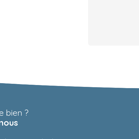
e bien ?
nous