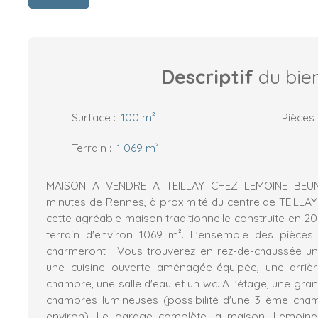
Descriptif
du bie
Surface
:
100
m²
Pièces
Terrain
:
1 069
m²
MAISON A VENDRE A TEILLAY CHEZ LEMOINE BEUN
minutes de Rennes, à proximité du centre de TEILLA
cette agréable maison traditionnelle construite en 20
terrain d'environ 1069 m². L'ensemble des pièce
charmeront ! Vous trouverez en rez-de-chaussée un
une cuisine ouverte aménagée-équipée, une arrière
chambre, une salle d'eau et un wc. A l'étage, une gr
chambres lumineuses (possibilité d'une 3 ème cham
environ). Le garage complète la maison. Lemoine