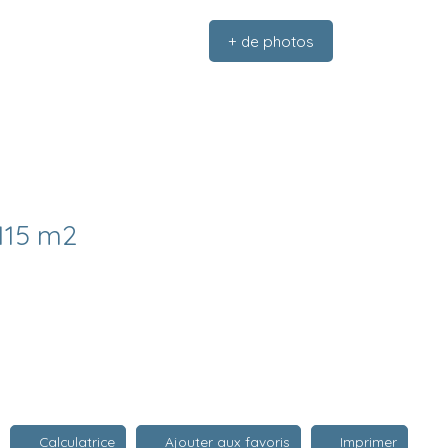
+ de photos
115 m2
Calculatrice
Ajouter aux favoris
Imprimer