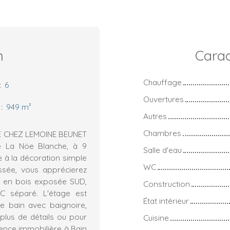
n
Carac
Chauffage
:
6
Ouvertures
:
949
m²
Autres
Chambres
E CHEZ LEMOINE BEUNET
e La Nöe Blanche, à 9
Salle d'eau
 à la décoration simple
WC
ussée, vous apprécierez
se en bois exposée SUD,
Construction
C séparé. L'étage est
État intérieur
 bain avec baignoire,
plus de détails ou pour
Cuisine
gence immobilière à Bain