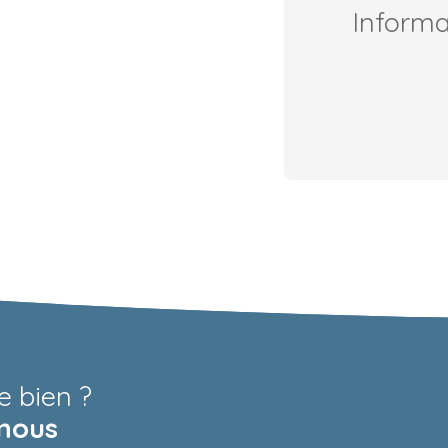
Inform
e bien ?
nous