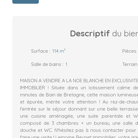
Descriptif
du bie
Surface
:
114
m²
Pièces
Salle de bains
:
1
Terrain
MAISON A VENDRE A LA NOE BLANCHE EN EXCLUSIVIT
IMMOBILIER ! Située dans un lotissement calme d
minutes de Bain de Bretagne, cette maison lumineuse
et épurée, mérite votre attention ! Au rez-de-cha
l'entrée sur le séjour donnant sur une belle terras
une cuisine aménagée, une suite parentale et W
composé de 3 chambres + un bureau, une salle de
douche et WC. N'hésitez pas à nous contacter pour 
faire une visite ! Lemoine Beunet immobilier, votre a