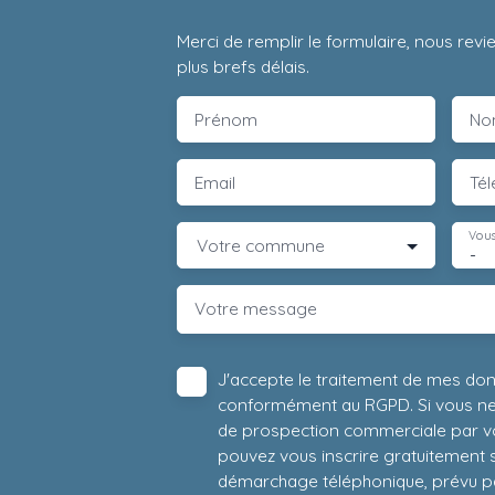
Merci de remplir le formulaire, nous rev
plus brefs délais.
Prénom
No
Email
Té
Vous
Votre commune
-
Votre message
J'accepte le traitement de mes do
conformément au RGPD. Si vous ne s
de prospection commerciale par vo
pouvez vous inscrire gratuitement su
démarchage téléphonique, prévu par