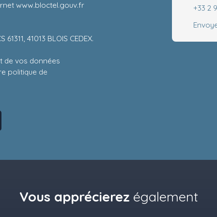
ernet www.bloctel.gouv.fr
+33 2 
Envoye
CS 61311, 41013 BLOIS CEDEX.
ent de vos données
tre
politique de
Vous apprécierez
également