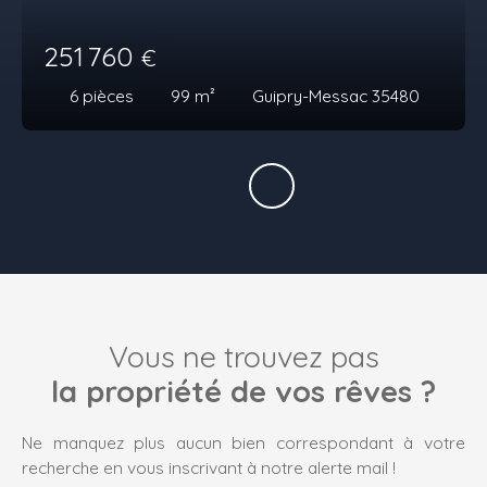
251 760
€
6
pièces
99
m²
Guipry-Messac 35480
Vous ne trouvez pas
la propriété de vos rêves ?
Ne manquez plus aucun bien correspondant à votre
recherche en vous inscrivant à notre alerte mail !