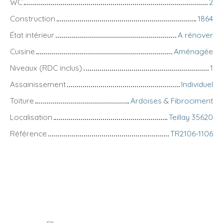
WC
2
Construction
1864
État intérieur
A rénover
Cuisine
Aménagée
Niveaux (RDC inclus)
1
Assainissement
Individuel
Toiture
Ardoises & Fibrociment
Localisation
Teillay 35620
Référence
TR2106-1106