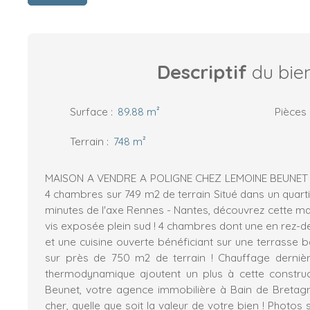
Descriptif
du bie
Surface
:
89.88
m²
Pièces
Terrain
:
748
m²
MAISON A VENDRE A POLIGNE CHEZ LEMOINE BEUNET I
4 chambres sur 749 m2 de terrain Situé dans un quarti
minutes de l'axe Rennes - Nantes, découvrez cette ma
vis exposée plein sud ! 4 chambres dont une en rez-d
et une cuisine ouverte bénéficiant sur une terrasse ba
sur près de 750 m2 de terrain ! Chauffage dernièr
thermodynamique ajoutent un plus à cette constru
Beunet, votre agence immobilière à Bain de Bretag
cher, quelle que soit la valeur de votre bien ! Photo