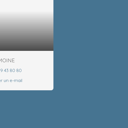
EMOINE
99 43 80 80
r un e-mail