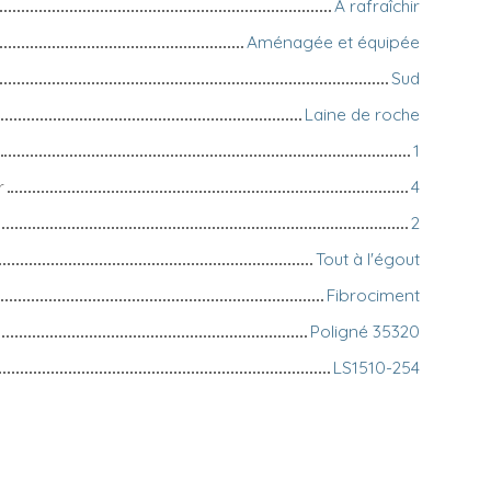
A rafraîchir
Aménagée et équipée
Sud
Laine de roche
1
r
4
2
Tout à l'égout
Fibrociment
Poligné 35320
LS1510-254