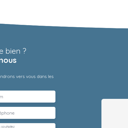
e bien ?
nous
iendrons vers vous dans les
m
léphone
 souhaitez