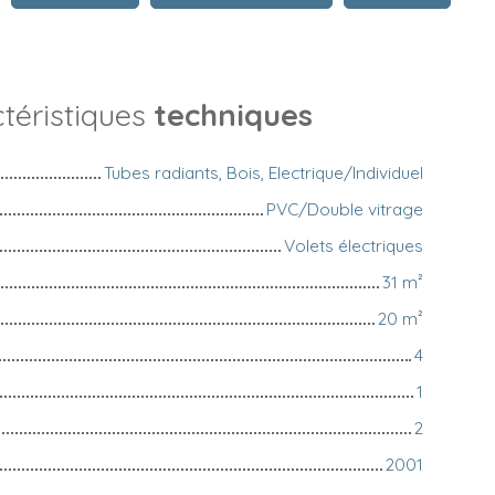
téristiques
techniques
Tubes radiants, Bois, Electrique/Individuel
PVC/Double vitrage
Volets électriques
31
m²
20
m²
4
1
2
2001