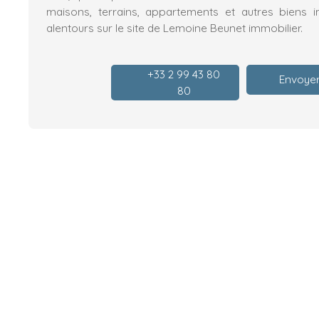
maisons, terrains, appartements et autres biens i
alentours sur le site de Lemoine Beunet immobilier.
+33 2 99 43 80
Envoyer
80