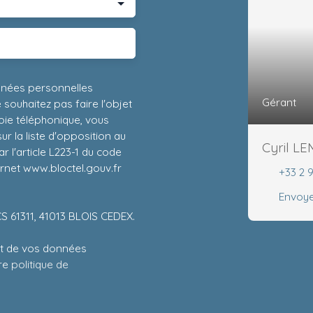
nnées personnelles
Gérant
ouhaitez pas faire l'objet
ie téléphonique, vous
r la liste d'opposition au
Cyril L
 l'article L223-1 du code
ernet www.bloctel.gouv.fr
+33 2 
Envoye
CS 61311, 41013 BLOIS CEDEX.
ent de vos données
tre
politique de