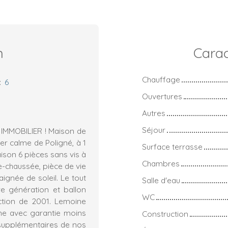
n
Carac
Chauffage
:
6
Ouvertures
Autres
Séjour
MMOBILIER ! Maison de
er calme de Poligné, à 1
Surface terrasse
ison 6 pièces sans vis à
Chambres
e-chaussée, pièce de vie
ignée de soleil. Le tout
Salle d'eau
e génération et ballon
WC
ction de 2001. Lemoine
ne avec garantie moins
Construction
s supplémentaires de nos