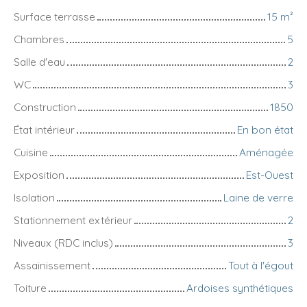
Surface terrasse
15
m²
Chambres
5
Salle d'eau
2
WC
3
Construction
1850
État intérieur
En bon état
Cuisine
Aménagée
Exposition
Est-Ouest
Isolation
Laine de verre
Stationnement extérieur
2
Niveaux (RDC inclus)
3
Assainissement
Tout à l'égout
Toiture
Ardoises synthétiques