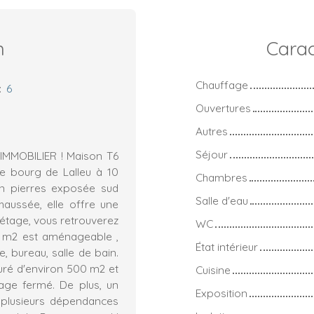
n
Carac
Chauffage
:
6
Ouvertures
Autres
Séjour
MMOBILIER ! Maison T6
re bourg de Lalleu à 10
Chambres
en pierres exposée sud
Salle d'eau
haussée, elle offre une
l'étage, vous retrouverez
WC
0 m2 est aménageable ,
État intérieur
, bureau, salle de bain.
turé d'environ 500 m2 et
Cuisine
age fermé. De plus, un
Exposition
 plusieurs dépendances