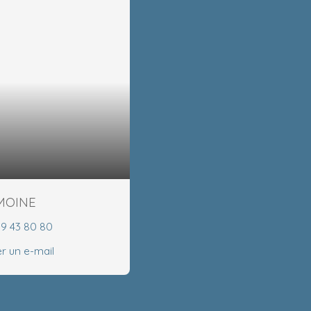
EMOINE
99 43 80 80
r un e-mail