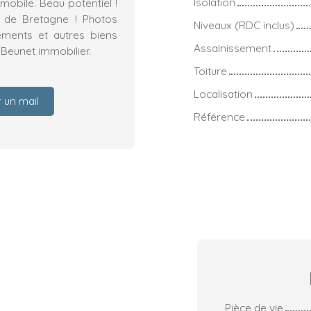
Isolation
obile. Beau potentiel !
 de Bretagne ! Photos
Niveaux (RDC inclus)
ements et autres biens
Assainissement
 Beunet immobilier.
Toiture
Localisation
 un mail
Référence
Pièce de vie