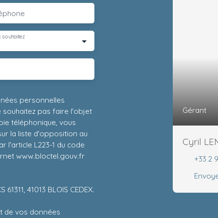
léphone
 souhaitez
nnées personnelles
Gérant
ouhaitez pas faire l'objet
ie téléphonique, vous
r la liste d'opposition au
Cyril L
 l'article L223-1 du code
ernet www.bloctel.gouv.fr
+33 2 
Envoye
CS 61311, 41013 BLOIS CEDEX.
ent de vos données