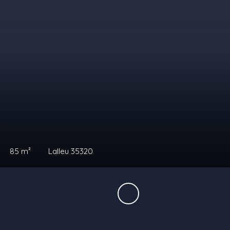
€
99
m²
Guipry-Messac 35480