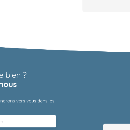
e bien ?
nous
iendrons vers vous dans les
m