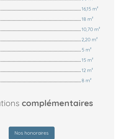
16,15 m²
18 m²
10,70 m²
2,20 m²
5 m²
15 m²
12 m²
8 m²
ations
complémentaires
Nos honoraires