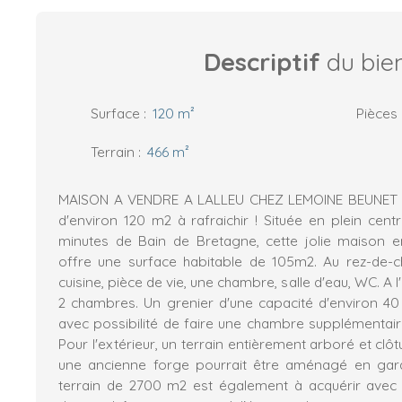
Descriptif
du bie
Surface
:
120
m²
Pièces
Terrain
:
466
m²
MAISON A VENDRE A LALLEU CHEZ LEMOINE BEUNET I
d'environ 120 m2 à rafraichir ! Située en plein cent
minutes de Bain de Bretagne, cette jolie maison 
offre une surface habitable de 105m2. Au rez-de-c
cuisine, pièce de vie, une chambre, salle d'eau, WC. A 
2 chambres. Un grenier d'une capacité d'environ 4
avec possibilité de faire une chambre supplémentaire
Pour l'extérieur, un terrain entièrement arboré et clô
une ancienne forge pourrait être aménagé en gar
terrain de 2700 m2 est également à acquérir avec