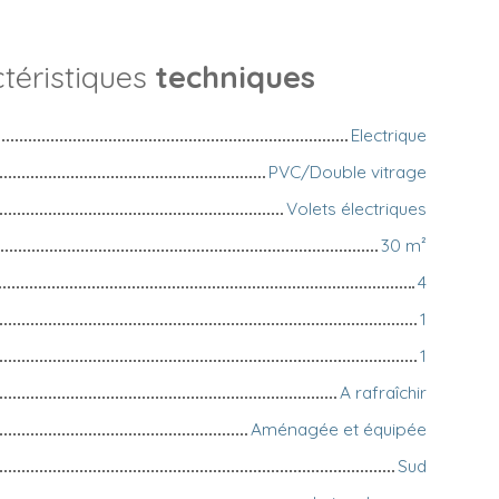
téristiques
techniques
Electrique
PVC/Double vitrage
Volets électriques
30
m²
4
1
1
A rafraîchir
Aménagée et équipée
Sud