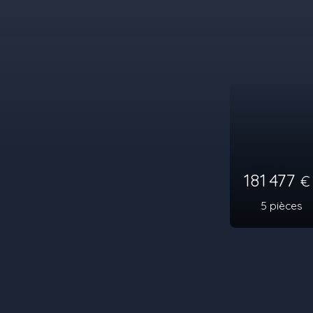
251 760
6
pièces