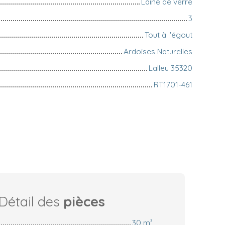
Laine de verre
3
Tout à l'égout
Ardoises Naturelles
Lalleu 35320
RT1701-461
Détail des
pièces
30 m²