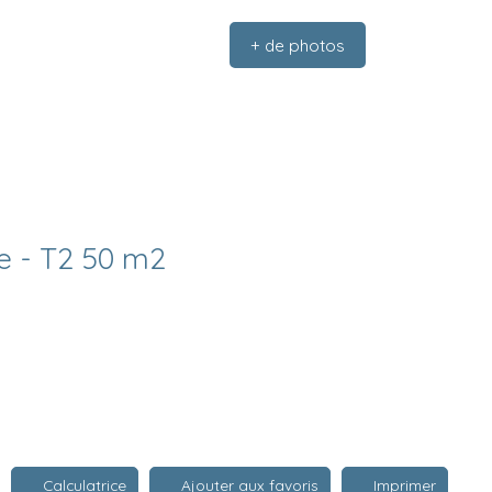
+ de photos
e - T2 50 m2
Calculatrice
Ajouter aux favoris
Imprimer