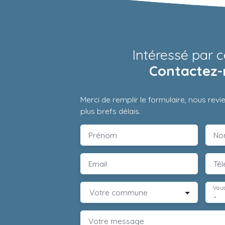
Intéressé par c
Contactez-
Merci de remplir le formulaire, nous rev
plus brefs délais.
Prénom
No
Email
Té
Vous
Votre commune
-
Votre message