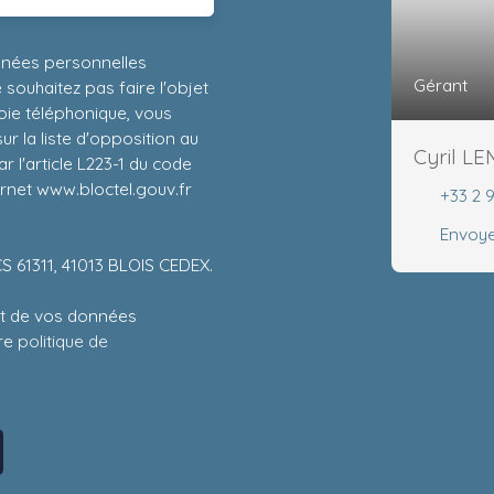
nnées personnelles
Gérant
ouhaitez pas faire l'objet
ie téléphonique, vous
r la liste d'opposition au
Cyril L
 l'article L223-1 du code
ernet www.bloctel.gouv.fr
+33 2 
Envoye
CS 61311, 41013 BLOIS CEDEX.
ent de vos données
tre
politique de