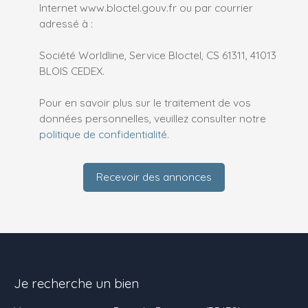
Internet www.bloctel.gouv.fr ou par courrier
adressé à :
Société Worldline, Service Bloctel, CS 61311, 41013
BLOIS CEDEX.
Pour en savoir plus sur le traitement de vos
données personnelles, veuillez consulter notre
politique de confidentialité
.
Recevoir des annonces
Je recherche un bien