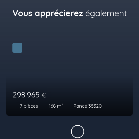
Vous apprécierez
également
298 965
€
7
pièces
168
m²
Pancé 35320