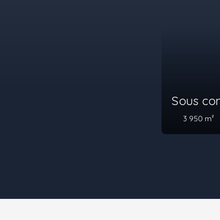
Sous compromis
3 950
m²
Bain-de-Bretagne 35470