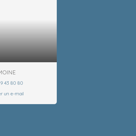
EMOINE
99 43 80 80
r un e-mail