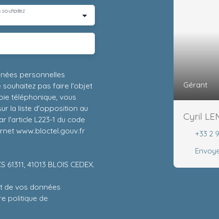
 souhaitez
nnées personnelles
Gérant
ouhaitez pas faire l'objet
ie téléphonique, vous
r la liste d'opposition au
Cyril L
 l'article L223-1 du code
ernet www.bloctel.gouv.fr
+33 2 
Envoye
CS 61311, 41013 BLOIS CEDEX.
ent de vos données
tre
politique de