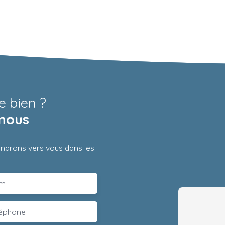
e bien ?
nous
iendrons vers vous dans les
m
léphone