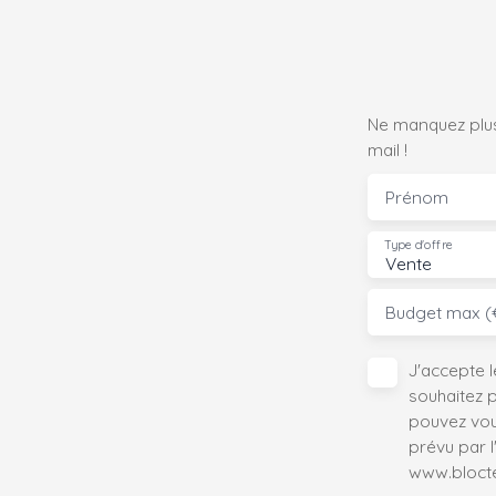
Ne manquez plus
mail !
Prénom
Type d'offre
Vente
Budget max (
J'accepte 
souhaitez 
pouvez vou
prévu par l
www.bloctel