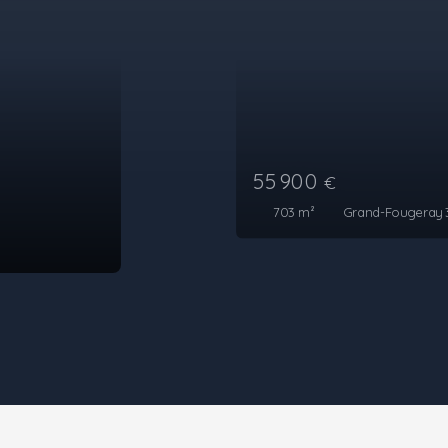
55 900
€
703
m²
Grand-Fougeray 35390