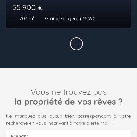
55 900
€
703
m²
Grand-Fougeray 35390
Vous ne trouvez pas
la propriété de vos rêves ?
Ne manquez plus aucun bien correspondant à votre
recherche en vous inscrivant à notre alerte mail !
Prénom