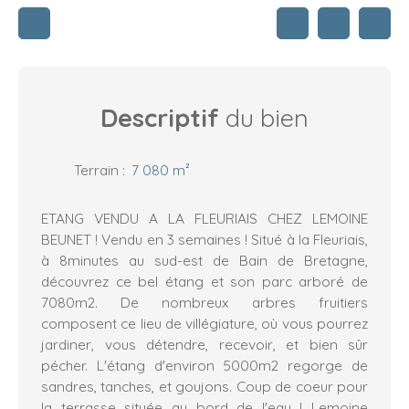
Descriptif
du bien
Terrain
:
7 080
m²
ETANG VENDU A LA FLEURIAIS CHEZ LEMOINE
BEUNET ! Vendu en 3 semaines ! Situé à la Fleuriais,
à 8minutes au sud-est de Bain de Bretagne,
découvrez ce bel étang et son parc arboré de
7080m2. De nombreux arbres fruitiers
composent ce lieu de villégiature, où vous pourrez
jardiner, vous détendre, recevoir, et bien sûr
pécher. L'étang d'environ 5000m2 regorge de
sandres, tanches, et goujons. Coup de coeur pour
la terrasse située au bord de l'eau ! Lemoine