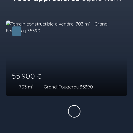
55 900
€
703
m²
Grand-Fougeray 35390