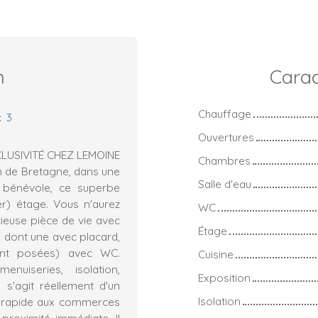
n
Carac
Chauffage
:
3
Ouvertures
LUSIVITÉ CHEZ LEMOINE
Chambres
in de Bretagne, dans une
Salle d'eau
c bénévole, ce superbe
er) étage. Vous n'aurez
WC
ieuse pièce de vie avec
Étage
dont une avec placard,
ront posées) avec WC.
Cuisine
enuiseries, isolation,
Exposition
il s'agit réellement d'un
Isolation
s rapide aux commerces
 proximité immédiate. II