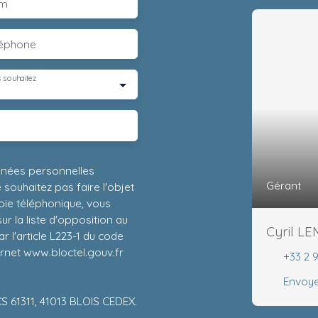
m
léphone
 souhaitez
nnées personnelles
Gérant
ouhaitez pas faire l'objet
ie téléphonique, vous
r la liste d'opposition au
Cyril L
 l'article L223-1 du code
ernet www.bloctel.gouv.fr
+33 2 
Envoye
CS 61311, 41013 BLOIS CEDEX.