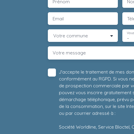
Prénom
No
Email
Té
Vous
Votre commune
-
Votre message
J'accepte le traitement de mes do
conformément au RGPD. Si vous ne s
de prospection commerciale par vo
pouvez vous inscrire gratuitement su
démarchage téléphonique, prévu par
de la consommation, sur le site Int
ou par courrier adressé à :
Société Worldline, Service Bloctel, 