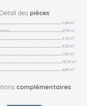
Détail des
pièces
0,84 m²
uisine
27,41 m²
3,72 m²
9,33 m²
1,09 m²
10,79 m²
6,44 m²
ations
complémentaires