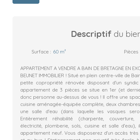
Descriptif
du bie
Surface
:
60
m²
Pièces
APPARTEMENT A VENDRE A BAIN DE BRETAGNE EN EXC
BEUNET IMMOBILIER ! Situé en plein centre-ville de Ba
petite copropriété rénovée disposant d'un syndi
appartement de 3 pièces se situe en 1er (et derni
donc personne au-dessus de vous ! Il offre une spac
cuisine aménagée-équipée complète, deux chambres 
une salle d'eau (dans laquelle les vasques se
Entièrement réhabilité (charpente, couverture, m
électricité, plomberie, sols, cuisine et salle d'eau), 
appartement neuf. Vous disposerez d'un accès trè
et au bus ! Stationnement non privatif très facile à