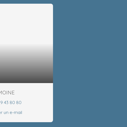
EMOINE
99 43 80 80
r un e-mail