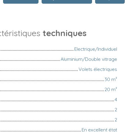
téristiques
techniques
Electrique/Individuel
Aluminium/Double vitrage
Volets électriques
30
m²
20
m²
4
2
2
En excellent état