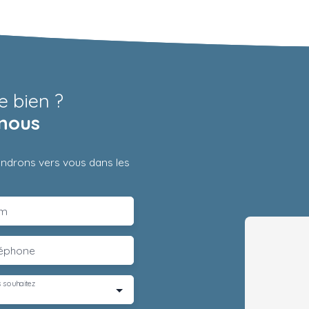
e bien ?
nous
iendrons vers vous dans les
m
léphone
 souhaitez