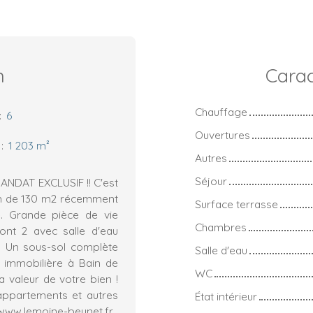
n
Carac
Chauffage
:
6
Ouvertures
:
1 203
m²
Autres
Séjour
NDAT EXCLUSIF !! C'est
son de 130 m2 récemment
Surface terrasse
. Grande pièce de vie
Chambres
nt 2 avec salle d'eau
 ! Un sous-sol complète
Salle d'eau
e immobilière à Bain de
WC
a valeur de votre bien !
appartements et autres
État intérieur
 www.lemoine-beunet.fr.