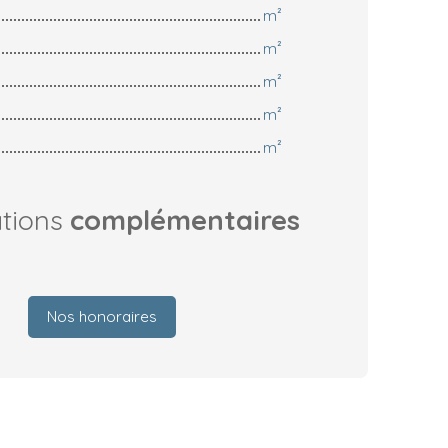
m²
m²
m²
m²
m²
ations
complémentaires
Nos honoraires