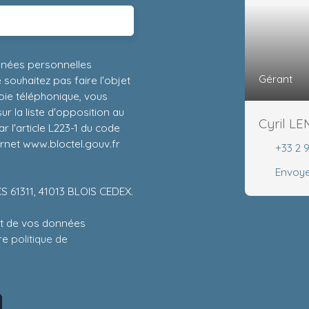
nnées personnelles
Gérant
ouhaitez pas faire l'objet
ie téléphonique, vous
r la liste d'opposition au
Cyril L
 l'article L223-1 du code
ernet www.bloctel.gouv.fr
+33 2 
Envoye
CS 61311, 41013 BLOIS CEDEX.
ent de vos données
tre
politique de