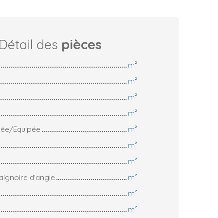
Détail des
pièces
m²
m²
m²
m²
gée/Equipée
m²
m²
m²
Baignoire d'angle
m²
m²
m²