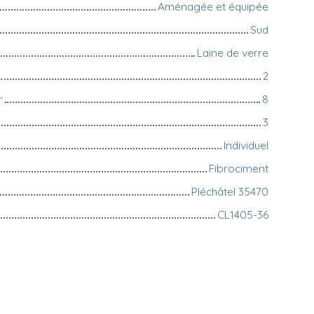
Aménagée et équipée
Sud
Laine de verre
2
r
8
3
Individuel
Fibrociment
Pléchâtel 35470
CL1405-36