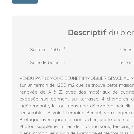
Descriptif
du bie
Surface
:
130
m²
Pièces
Salle de bains
:
1
Terrain
VENDU PAR LEMOINE BEUNET IMMOBILIER GRACE AU MA
sur un terrain de 1200 m2 que se trouve cette mai
rénovée de A à Z, avec des matériaux de qualité
exposée sud donnant sur terrasse, 4 chambres do
indépendante, le tout dans une décoration actuelle
l'ensemble ! A voir ! Lemoine Beunet, votre agenc
Bretagne avec garantie moins cher, quelle que soit l
Photos supplémentaires de nos maisons, terrains, 
biens immobilier à Bain de Bretagne et alentours sur