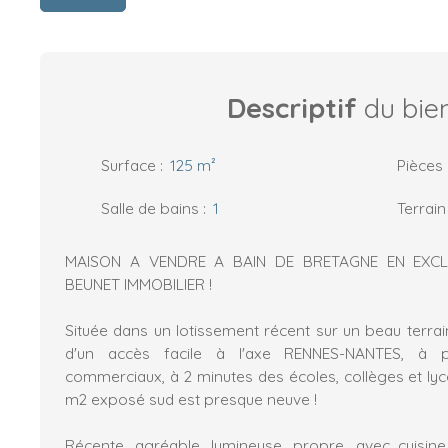
Descriptif
du bie
Surface
:
125
m²
Pièces
Salle de bains
:
1
Terrain
MAISON A VENDRE A BAIN DE BRETAGNE EN EXCLU
BEUNET IMMOBILIER !
Située dans un lotissement récent sur un beau terra
d'un accès facile à l'axe RENNES-NANTES, à p
commerciaux, à 2 minutes des écoles, collèges et lyc
m2 exposé sud est presque neuve !
Récente, agréable, lumineuse, propre, avec cuisi