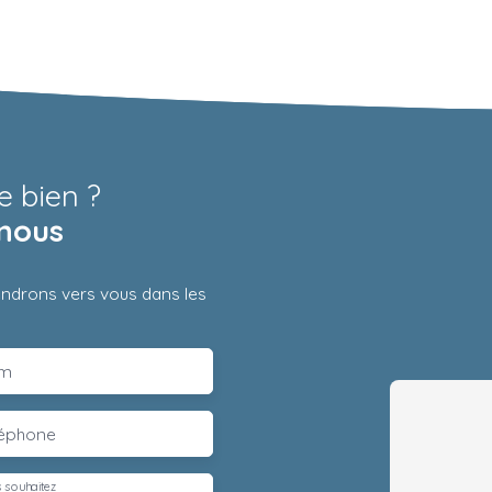
e bien ?
nous
iendrons vers vous dans les
m
léphone
 souhaitez