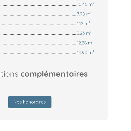
10.45 m²
7.98 m²
1.12 m²
3.23 m²
12.28 m²
14.90 m²
ations
complémentaires
Nos honoraires