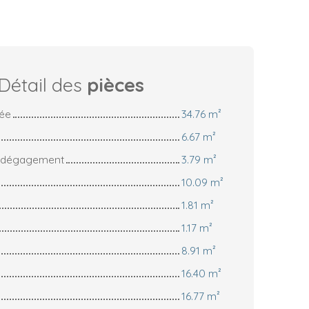
Détail des
pièces
rée
34.76 m²
6.67 m²
- dégagement
3.79 m²
10.09 m²
1.81 m²
1.17 m²
8.91 m²
16.40 m²
16.77 m²