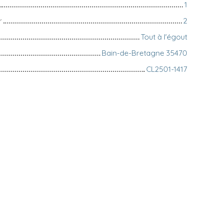
1
r
2
Tout à l'égout
Bain-de-Bretagne 35470
CL2501-1417