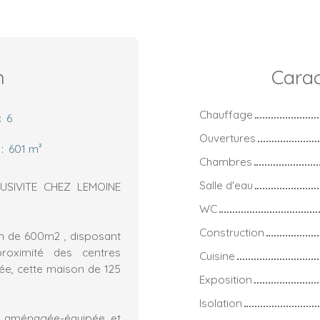
n
Carac
Chauffage
:
6
Ouvertures
:
601
m²
Chambres
Salle d'eau
SIVITE CHEZ LEMOINE
WC
Construction
in de 600m2 , disposant
roximité des centres
Cuisine
ée, cette maison de 125
Exposition
Isolation
ne aménagée-équipée et