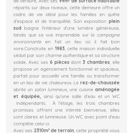
de verdure, Avec ses
99m² de surface habitable
répartis sur deux niveaux, cette demeure offre un
cadre de vie idéal pour les familles en quête
d'espace et de tranquillité. Son exposition
plein
sud
baigne l'intérieur d'une lumière généreuse,
tandis que sa vue imprenable sur la
campagne
environnante
en fait un lieu où il fait bon
vivre.Construite en
1983
, cette maison individuelle
séduit par son
charme authentique
et sa structure
solide. Avec ses
6 pièces
dont
3 chambres
, elle
propose un agencement fonctionnel et spacieux,
parfait pour accueillir une famille ou transformer
en un lieu de vie chaleureux. Le
rez-de-chaussée
abrite un
salon lumineux
, une cuisine
aménagée
et équipée,
ainsi qu'une salle d’eau et un WC
indépendants. À l'étage, les trois chambres
promises offrent une intimité bienvenue, elles
sont claires et lumineuse. Un WC avec point d’eau
complète celui-ci.
Avec ses
2310m² de terrain
, cette propriété vous