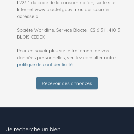
L223-1 du code de la consommation, sur le site
Internet www.bloctel.gouv.fr ou par courrier
adressé à :
Société Worldline, Service Bloctel, CS 61311, 41013
BLOIS CEDEX.
Pour en savoir plus sur le traitement de vos
données personnelles, veuillez consulter notre
politique de confidentialité
.
Recevoir des annonces
Je recherche un bien