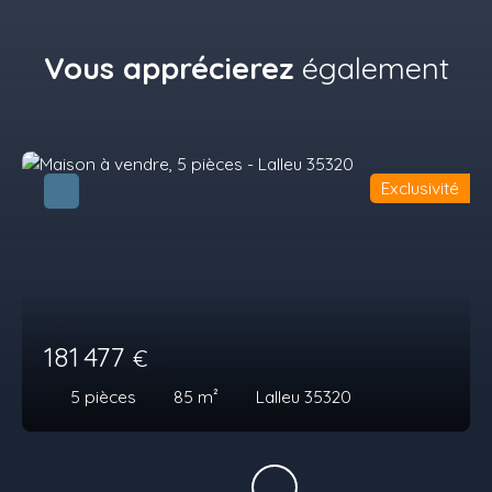
Vous apprécierez
également
Exclusivité
181 477
€
5
pièces
85
m²
Lalleu 35320