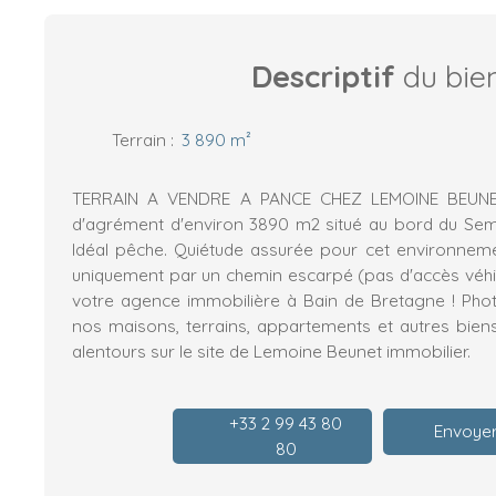
Descriptif
du bie
Terrain
:
3 890
m²
TERRAIN A VENDRE A PANCE CHEZ LEMOINE BEUNET 
d'agrément d'environ 3890 m2 situé au bord du Sem
Idéal pêche. Quiétude assurée pour cet environnem
uniquement par un chemin escarpé (pas d'accès véhi
votre agence immobilière à Bain de Bretagne ! Pho
nos maisons, terrains, appartements et autres bien
alentours sur le site de Lemoine Beunet immobilier.
+33 2 99 43 80
Envoyer
80