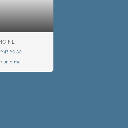
EMOINE
99 43 80 80
r un e-mail