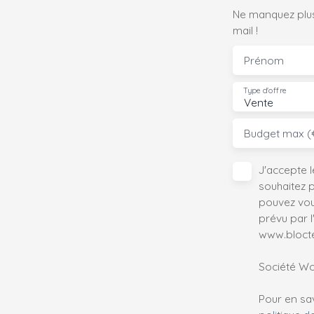
Ne manquez plus
mail !
Prénom
Type d'offre
Vente
Budget max (
J'accepte 
souhaitez 
pouvez vou
prévu par l
www.bloctel
Société Wor
Pour en sav