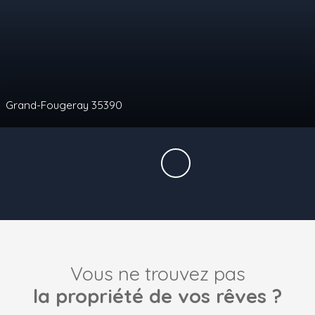
compromis
m²
Bain-de-Bretagne 35470
Vous ne trouvez pas
la propriété de vos rêves ?