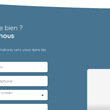
e bien ?
nous
iendrons vers vous dans les
m
léphone
 souhaitez