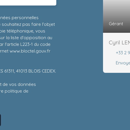
nnées personnelles
Gérant
ouhaitez pas faire l'objet
ie téléphonique, vous
r la liste d'opposition au
Cyril L
 l'article L223-1 du code
ernet www.bloctel.gouv.fr
+33 2 
Envoye
CS 61311, 41013 BLOIS CEDEX.
ent de vos données
tre
politique de