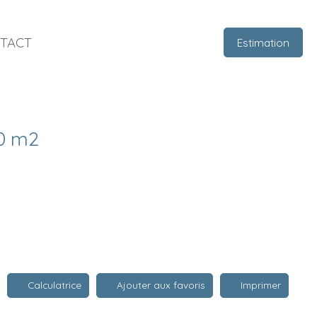
TACT
Estimation
90 m2
Calculatrice
Ajouter aux favoris
Imprimer