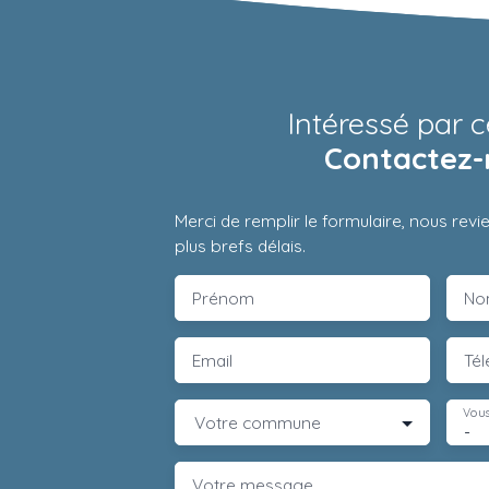
Intéressé par c
Contactez-
Merci de remplir le formulaire, nous rev
plus brefs délais.
Prénom
No
Email
Té
Vous
Votre commune
-
Votre message