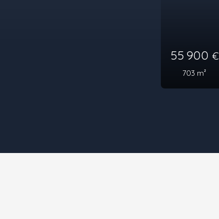
Sous 
3 950