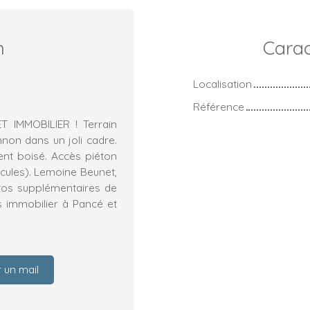
n
Carac
Localisation
Référence
IMMOBILIER ! Terrain
non dans un joli cadre.
ent boisé. Accès piéton
cules). Lemoine Beunet,
tos supplémentaires de
s immobilier à Pancé et
 un mail